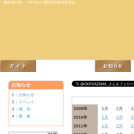
桶狭間の戦い - NPO法人桶狭間古戦場保存会
お知らせ
１：
お知らせ
ニュースアーカイブ
２：
イベント
2009年
1月
2月
３：
報 告
４：
募 集
2010年
1月
2月
2011年
1月
2月