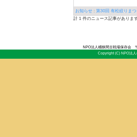
ニュース
お知らせ
:
第30回 有松絞りまつ
計 1 件のニュース記事がありま
NPO法人桶狭間古戦場保存会 〒
Copyright (C) NPO法