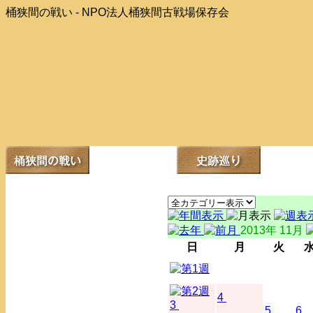
桶狭間の戦い - NPO法人桶狭間古戦場保存会
2013年 11月
日
月
火
4
3
5
6