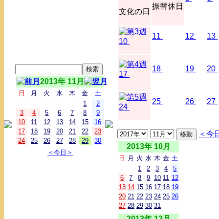
振替休日
文化の日
11
12
13
10
18
19
20
17
2013年 11月
日
月
火
水
木
金
土
25
26
27
1
2
24
3
4
5
6
7
8
9
10
11
12
13
14
15
16
17
18
19
20
21
22
23
＜今
24
25
26
27
28
29
30
2013年 10月
＜今日＞
日
月
火
水
木
金
土
1
2
3
4
5
6
7
8
9
10
11
12
13
14
15
16
17
18
19
20
21
22
23
24
25
26
27
28
29
30
31
2013年 12月