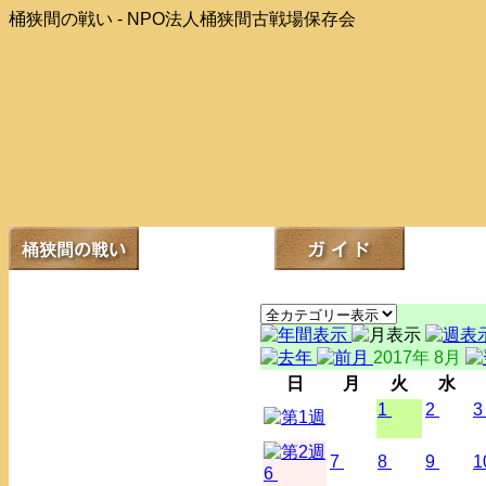
桶狭間の戦い - NPO法人桶狭間古戦場保存会
2017年 8月
日
月
火
水
1
2
3
7
8
9
1
6