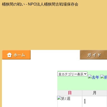
桶狭間の戦い - NPO法人桶狭間古戦場保存会
日
月
1