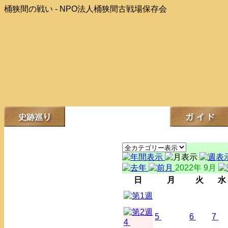
桶狭間の戦い - NPO法人桶狭間古戦場保存会
2022年 9月
日
月
火
水
5
6
7
4