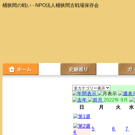
桶狭間の戦い - NPO法人桶狭間古戦場保存会
2022年 9月
日
月
火
水
5
6
7
4