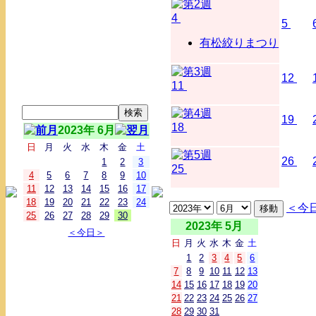
4
5
有松絞りまつり
12
11
19
18
2023年 6月
日
月
火
水
木
金
土
26
1
2
3
25
4
5
6
7
8
9
10
11
12
13
14
15
16
17
18
19
20
21
22
23
24
＜今
25
26
27
28
29
30
2023年 5月
＜今日＞
日
月
火
水
木
金
土
1
2
3
4
5
6
7
8
9
10
11
12
13
14
15
16
17
18
19
20
21
22
23
24
25
26
27
28
29
30
31