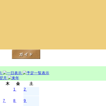
木
金
土
1
2
7
8
9