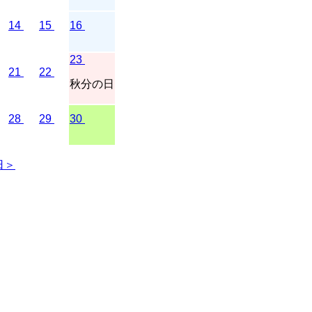
14
15
16
23
21
22
秋分の日
28
29
30
日＞