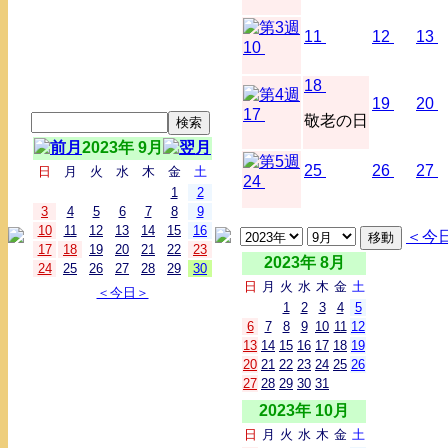
11
12
13
10
18
19
20
17
敬老の日
2023年 9月
25
26
27
日
月
火
水
木
金
土
24
1
2
3
4
5
6
7
8
9
10
11
12
13
14
15
16
＜今
17
18
19
20
21
22
23
2023年 8月
24
25
26
27
28
29
30
日
月
火
水
木
金
土
＜今日＞
1
2
3
4
5
6
7
8
9
10
11
12
13
14
15
16
17
18
19
20
21
22
23
24
25
26
27
28
29
30
31
2023年 10月
日
月
火
水
木
金
土