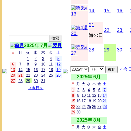
14
15
16
13
21
22
23
20
海の日
2025年 7月
28
29
30
日
月
火
水
木
金
土
27
1
2
3
4
5
6
7
8
9
10
11
12
＜今
13
14
15
16
17
18
19
20
21
22
23
24
25
26
2025年 6月
27
28
29
30
31
日
月
火
水
木
金
土
＜今日＞
1
2
3
4
5
6
7
8
9
10
11
12
13
14
15
16
17
18
19
20
21
22
23
24
25
26
27
28
29
30
2025年 8月
日
月
火
水
木
金
土