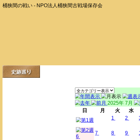
桶狭間の戦い - NPO法人桶狭間古戦場保存会
2025年 7月
日
月
火
水
1
2
7
8
9
6