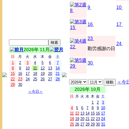
9
10
8
16
17
15
23
24
22
勤労感謝の日
2026年 11月
日
月
火
水
木
金
土
1
2
3
4
5
6
7
30
29
8
9
10
11
12
13
14
15
16
17
18
19
20
21
22
23
24
25
26
27
28
＜今
29
30
2026年 10月
＜今日＞
日
月
火
水
木
金
土
1
2
3
4
5
6
7
8
9
10
11
12
13
14
15
16
17
18
19
20
21
22
23
24
25
26
27
28
29
30
31