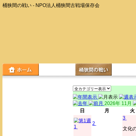
桶狭間の戦い - NPO法人桶狭間古戦場保存会
2026年 11月
日
月
火
3
2
1
文化