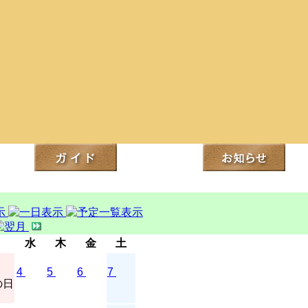
水
木
金
土
4
5
6
7
の日