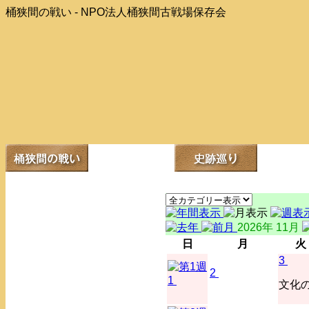
桶狭間の戦い - NPO法人桶狭間古戦場保存会
2026年 11月
日
月
火
3
2
1
文化