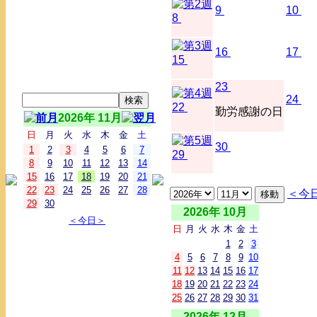
9
10
8
16
17
15
23
24
22
勤労感謝の日
2026年 11月
日
月
火
水
木
金
土
30
1
2
3
4
5
6
7
29
8
9
10
11
12
13
14
15
16
17
18
19
20
21
22
23
24
25
26
27
28
＜今
29
30
2026年 10月
＜今日＞
日
月
火
水
木
金
土
1
2
3
4
5
6
7
8
9
10
11
12
13
14
15
16
17
18
19
20
21
22
23
24
25
26
27
28
29
30
31
2026年 12月