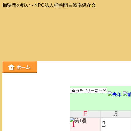
桶狭間の戦い - NPO法人桶狭間古戦場保存会
日
月
1
2