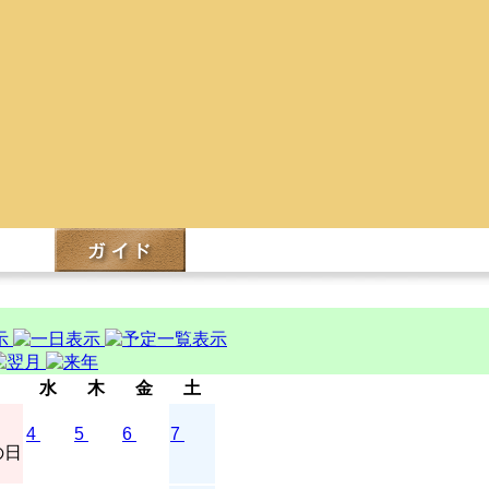
水
木
金
土
4
5
6
7
の日