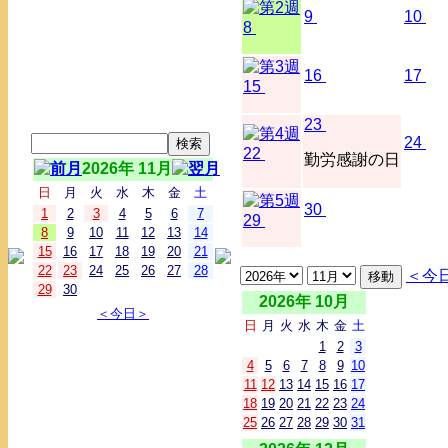
9
10
8
16
17
15
23
24
22
勤労感謝の日
2026年 11月
日
月
火
水
木
金
土
30
1
2
3
4
5
6
7
29
8
9
10
11
12
13
14
15
16
17
18
19
20
21
22
23
24
25
26
27
28
＜今
29
30
2026年 10月
＜今日＞
日
月
火
水
木
金
土
1
2
3
4
5
6
7
8
9
10
11
12
13
14
15
16
17
18
19
20
21
22
23
24
25
26
27
28
29
30
31