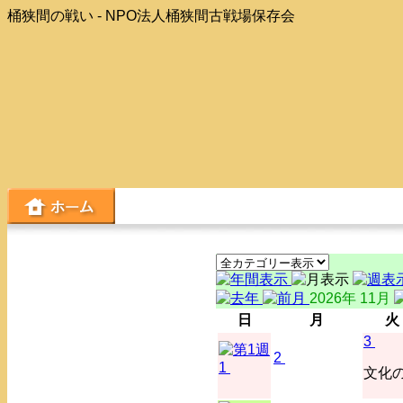
桶狭間の戦い - NPO法人桶狭間古戦場保存会
2026年 11月
日
月
火
3
2
1
文化