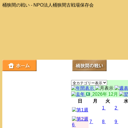
桶狭間の戦い - NPO法人桶狭間古戦場保存会
2026年 12月
日
月
火
1
2
7
8
9
6