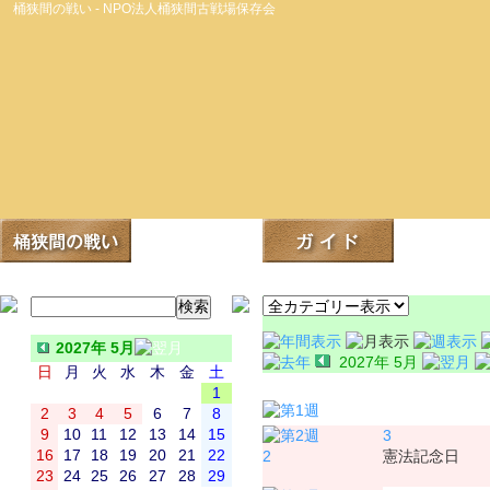
桶狭間の戦い - NPO法人桶狭間古戦場保存会
2027年 5月
2027年 5月
日
月
火
水
木
金
土
日
月
1
2
3
4
5
6
7
8
9
10
11
12
13
14
15
3
16
17
18
19
20
21
22
2
憲法記念日
23
24
25
26
27
28
29