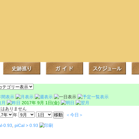
2017年 9月 1日(金)
定はありません
年
＜今日＞
l-0.93
,
piCal > 0.93