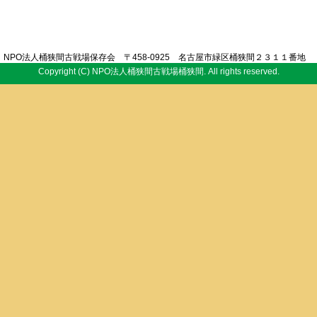
NPO法人桶狭間古戦場保存会 〒458-0925 名古屋市緑区桶狭間２３１１番地
Copyright (C) NPO法人桶狭間古戦場桶狭間. All rights reserved.