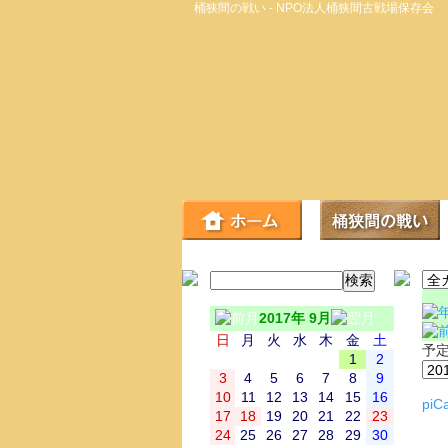
桶狭間の戦い - NPO法人桶狭間古戦場保存会
2017年 9月
日
月
火
水
木
金
土
予
1
2
3
4
5
6
7
8
9
10
11
12
13
14
15
16
piCa
17
18
19
20
21
22
23
24
25
26
27
28
29
30