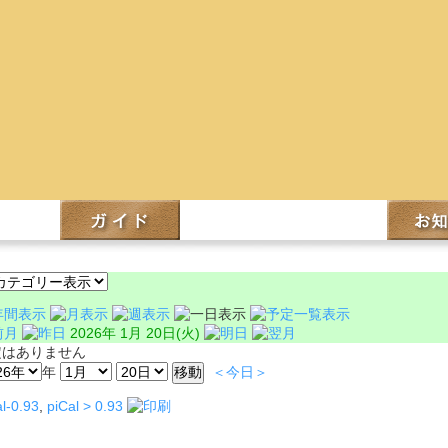
2026年 1月 20日(火)
定はありません
年
＜今日＞
l-0.93
,
piCal > 0.93