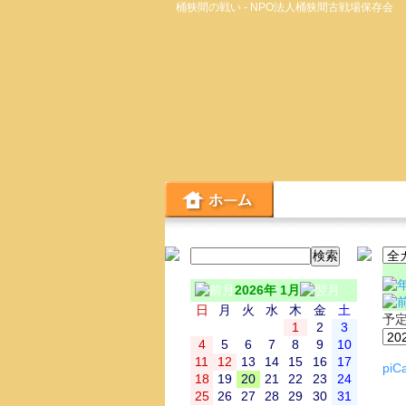
桶狭間の戦い - NPO法人桶狭間古戦場保存会
2026年 1月
日
月
火
水
木
金
土
予
1
2
3
4
5
6
7
8
9
10
11
12
13
14
15
16
17
piCa
18
19
20
21
22
23
24
25
26
27
28
29
30
31