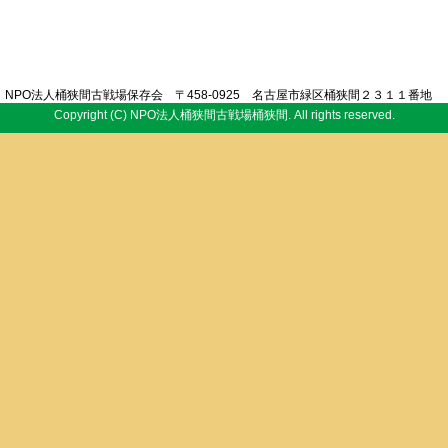
NPO法人桶狭間古戦場保存会 〒458-0925 名古屋市緑区桶狭間２３１１番地
Copyright (C) NPO法人桶狭間古戦場桶狭間. All rights reserved.