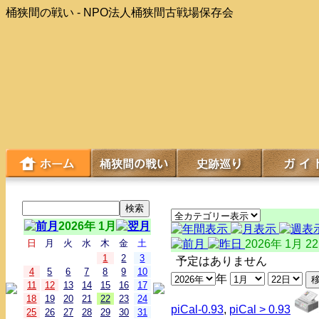
桶狭間の戦い - NPO法人桶狭間古戦場保存会
2026年 1月
日
月
火
水
木
金
土
2026年 1月 2
1
2
3
予定はありません
4
5
6
7
8
9
10
年
11
12
13
14
15
16
17
18
19
20
21
22
23
24
piCal-0.93
,
piCal > 0.93
25
26
27
28
29
30
31