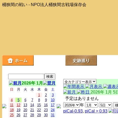
桶狭間の戦い - NPO法人桶狭間古戦場保存会
2026年 1月
日
月
火
水
木
金
土
2026年 1月 5
1
2
3
予定はありません
4
5
6
7
8
9
10
年
11
12
13
14
15
16
17
18
19
20
21
22
23
24
piCal-0.93
,
piCal > 0.93
25
26
27
28
29
30
31