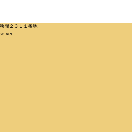
区桶狭間２３１１番地
erved.