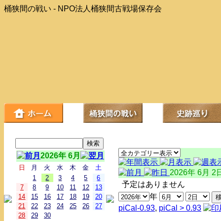
桶狭間の戦い - NPO法人桶狭間古戦場保存会
2026年 6月
日
月
火
水
木
金
土
2026年 6月 2
1
2
3
4
5
6
予定はありません
7
8
9
10
11
12
13
年
14
15
16
17
18
19
20
21
22
23
24
25
26
27
piCal-0.93
,
piCal > 0.93
28
29
30