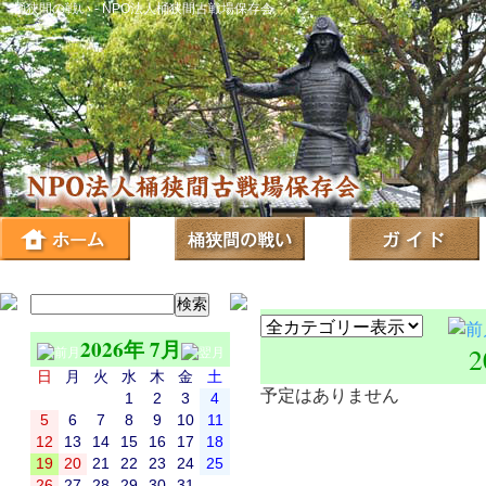
桶狭間の戦い - NPO法人桶狭間古戦場保存会
2026年 7月
2
日
月
火
水
木
金
土
予定はありません
1
2
3
4
5
6
7
8
9
10
11
12
13
14
15
16
17
18
19
20
21
22
23
24
25
26
27
28
29
30
31