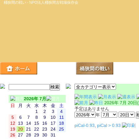
桶狭間の戦い - NPO法人桶狭間古戦場保存会
2026年 7月
2026年 7月 20日
日
月
火
水
木
金
土
予定はありません
1
2
3
4
年
5
6
7
8
9
10
11
12
13
14
15
16
17
18
piCal-0.93
,
piCal > 0.93
19
20
21
22
23
24
25
26
27
28
29
30
31