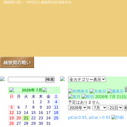
桶狭間の戦い - NPO法人桶狭間古戦場保存会
2026年 7月
日
月
火
水
木
金
土
2026年 7月 21日
1
2
3
4
予定はありません
5
6
7
8
9
10
11
年
12
13
14
15
16
17
18
piCal-0.93
,
piCal > 0.93
19
20
21
22
23
24
25
26
27
28
29
30
31