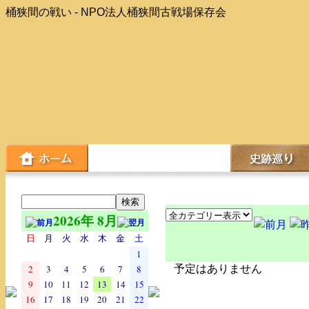
桶狭間の戦い - NPO法人桶狭間古戦場保存会
2026年 8月
日
月
火
水
木
金
土
1
2
3
4
5
6
7
8
予定はありません
9
10
11
12
13
14
15
16
17
18
19
20
21
22