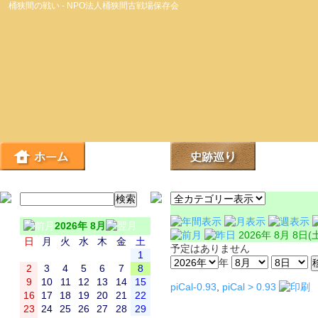
桶狭間の戦い - NPO法人桶狭間古戦場保存会
2026年 8月
2026年 8月 8日(
日
月
火
水
木
金
土
予定はありません
1
年
2
3
4
5
6
7
8
9
10
11
12
13
14
15
piCal-0.93
,
piCal > 0.93
16
17
18
19
20
21
22
23
24
25
26
27
28
29