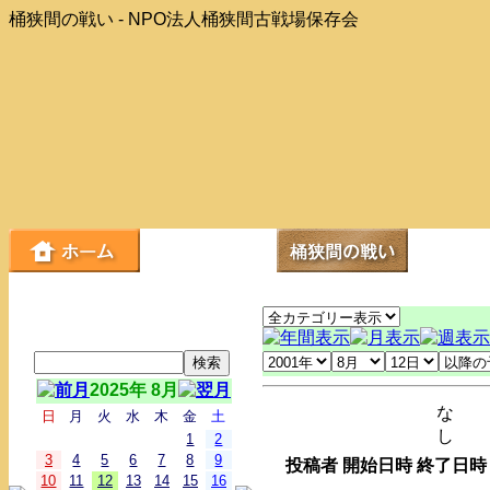
桶狭間の戦い - NPO法人桶狭間古戦場保存会
2025年 8月
な
日
月
火
水
木
金
土
し
1
2
3
4
5
6
7
8
9
投稿者
開始日時
終了日時
10
11
12
13
14
15
16