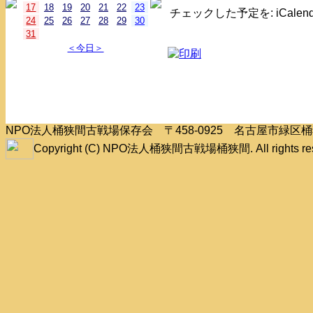
17
18
19
20
21
22
23
チェックした予定を: iCale
24
25
26
27
28
29
30
31
＜今日＞
NPO法人桶狭間古戦場保存会 〒458-0925 名古屋市緑
Copyright (C) NPO法人桶狭間古戦場桶狭間. All rights res