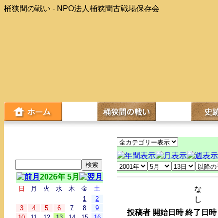
桶狭間の戦い - NPO法人桶狭間古戦場保存会
2026年 5月
日
月
火
水
木
金
土
な
1
2
し
3
4
5
6
7
8
9
投稿者
開始日時
終了日時
10
11
12
13
14
15
16