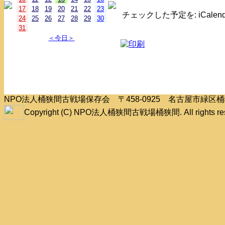
17
18
19
20
21
22
23
チェックした予定を: iCale
24
25
26
27
28
29
30
31
＜今日＞
NPO法人桶狭間古戦場保存会 〒458-0925 名古屋市緑
Copyright (C) NPO法人桶狭間古戦場桶狭間. All rights res