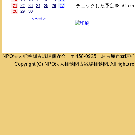
チェックした予定を: iCal
21
22
23
24
25
26
27
28
29
30
＜今日＞
NPO法人桶狭間古戦場保存会 〒458-0925 名古屋市緑
Copyright (C) NPO法人桶狭間古戦場桶狭間. All rights res