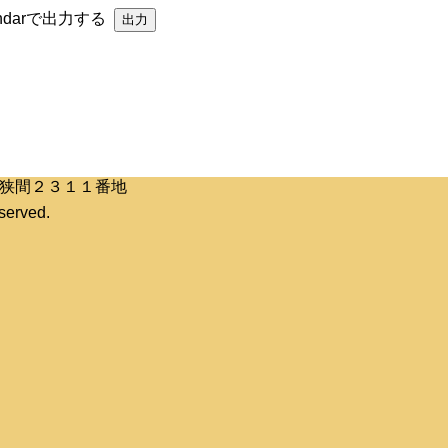
endarで出力する
区桶狭間２３１１番地
erved.