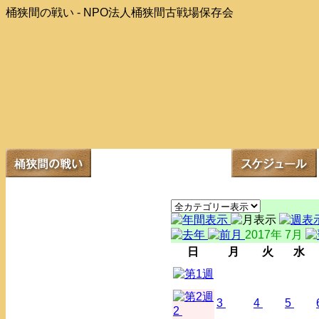
桶狭間の戦い - NPO法人桶狭間古戦場保存会
2017年 7月
日
月
火
水
3
4
5
2