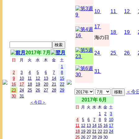
10
11
12
9
17
18
19
16
海の日
2017年 7月
24
25
26
23
日
月
火
水
木
金
土
1
31
2
3
4
5
6
7
8
30
9
10
11
12
13
14
15
16
17
18
19
20
21
22
23
24
25
26
27
28
29
＜今
30
31
2017年 6月
＜今日＞
日
月
火
水
木
金
土
1
2
3
4
5
6
7
8
9
10
11
12
13
14
15
16
17
18
19
20
21
22
23
24
25
26
27
28
29
30