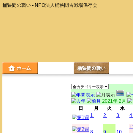
桶狭間の戦い - NPO法人桶狭間古戦場保存会
2021年 2月
日
月
火
水
1
2
3
4
1
8
9
10