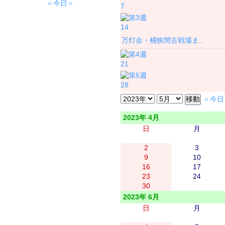
＜今日＞
7
14
万灯会・桶狭間古戦場ま..
21
28
＜今日
2023年 4月
日
月
2
3
9
10
16
17
23
24
30
2023年 6月
日
月