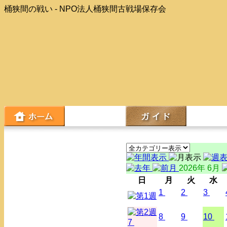
桶狭間の戦い - NPO法人桶狭間古戦場保存会
2026年 6月
日
月
火
水
1
2
3
8
9
10
7