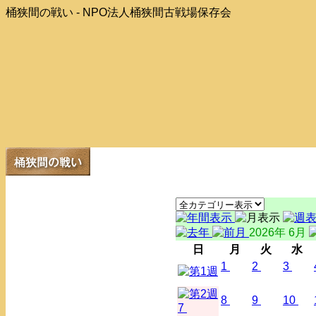
桶狭間の戦い - NPO法人桶狭間古戦場保存会
2026年 6月
日
月
火
水
1
2
3
8
9
10
7