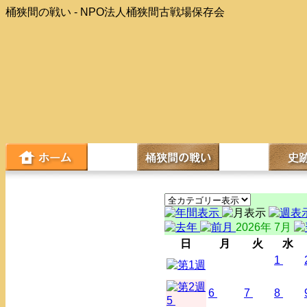
桶狭間の戦い - NPO法人桶狭間古戦場保存会
2026年 7月
日
月
火
水
1
6
7
8
5