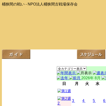
桶狭間の戦い - NPO法人桶狭間古戦場保存会
2026年 8月
日
月
火
水
3
4
5
6
2