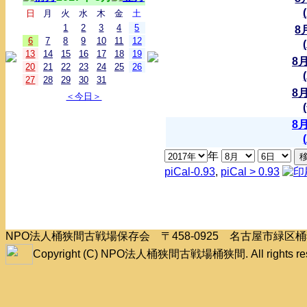
日
月
火
水
木
金
土
1
2
3
4
5
8
6
7
8
9
10
11
12
13
14
15
16
17
18
19
8
20
21
22
23
24
25
26
27
28
29
30
31
8
＜今日＞
8
年
piCal-0.93
,
piCal > 0.93
NPO法人桶狭間古戦場保存会 〒458-0925 名古屋市緑
Copyright (C) NPO法人桶狭間古戦場桶狭間. All rights res