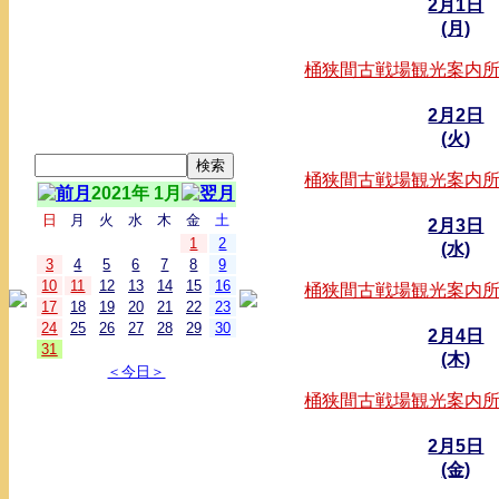
2月1日
(月)
桶狭間古戦場観光案内
2月2日
(火)
桶狭間古戦場観光案内
2021年 1月
日
月
火
水
木
金
土
2月3日
1
2
(水)
3
4
5
6
7
8
9
10
11
12
13
14
15
16
桶狭間古戦場観光案内
17
18
19
20
21
22
23
24
25
26
27
28
29
30
2月4日
31
(木)
＜今日＞
桶狭間古戦場観光案内
2月5日
(金)