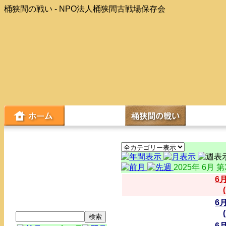
桶狭間の戦い - NPO法人桶狭間古戦場保存会
2025年 6月 
6
6
6