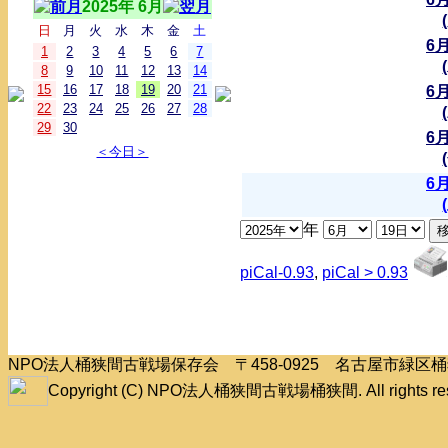
2025年 6月
日
月
火
水
木
金
土
6
1
2
3
4
5
6
7
8
9
10
11
12
13
14
15
16
17
18
19
20
21
6
22
23
24
25
26
27
28
29
30
6
＜今日＞
6
年
piCal-0.93
,
piCal > 0.93
NPO法人桶狭間古戦場保存会 〒458-0925 名古屋市緑
Copyright (C) NPO法人桶狭間古戦場桶狭間. All rights res