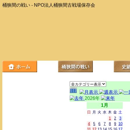
桶狭間の戦い - NPO法人桶狭間古戦場保存会
2026年
1月
日
月
火
水
木
金
土
1
2
3
4
5
6
7
8
9
10
11
12
13
14
15
16
17