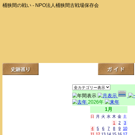
桶狭間の戦い - NPO法人桶狭間古戦場保存会
2026年
1月
日
月
火
水
木
金
土
1
2
3
4
5
6
7
8
9
10
11
12
13
14
15
16
17