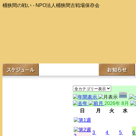
桶狭間の戦い - NPO法人桶狭間古戦場保存会
2026年 8月
日
月
火
水
3
4
5
6
2