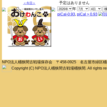
予定はありません
＜今日＞
年
piCal-0.93
,
piCal > 0.93
NPO法人桶狭間古戦場保存会 〒458-0925 名古屋市緑
Copyright (C) NPO法人桶狭間古戦場桶狭間. All rights res