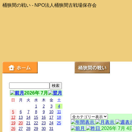
桶狭間の戦い - NPO法人桶狭間古戦場保存会
2026年 7月
日
月
火
水
木
金
土
1
2
3
4
5
6
7
8
9
10
11
12
13
14
15
16
17
18
19
20
21
22
23
24
25
2026年 7月 4
26
27
28
29
30
31