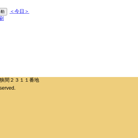
＜今日＞
区桶狭間２３１１番地
erved.