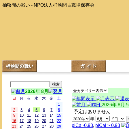
桶狭間の戦い - NPO法人桶狭間古戦場保存会
2026年 8月
日
月
火
水
木
金
土
1
2026年 8月 
2
3
4
5
6
7
8
予定はありません
9
10
11
12
13
14
15
年
16
17
18
19
20
21
22
piCal-0.93
,
piCal > 0.93
23
24
25
26
27
28
29