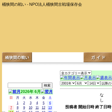
桶狭間の戦い - NPO法人桶狭間古戦場保存会
2026年 6月
な
日
月
火
水
木
金
土
し
1
2
3
4
5
6
投稿者
開始日時
終了日時
7
8
9
10
11
12
13