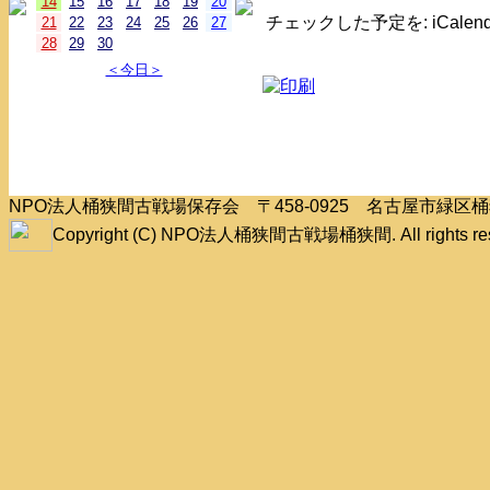
14
15
16
17
18
19
20
チェックした予定を: iCale
21
22
23
24
25
26
27
28
29
30
＜今日＞
NPO法人桶狭間古戦場保存会 〒458-0925 名古屋市緑
Copyright (C) NPO法人桶狭間古戦場桶狭間. All rights res