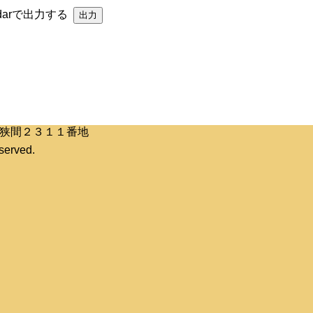
ndarで出力する
区桶狭間２３１１番地
erved.