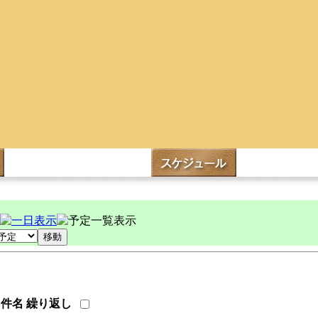
件名
繰り返し