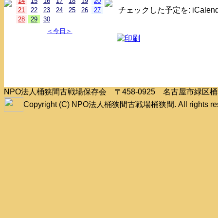
14
15
16
17
18
19
20
チェックした予定を: iCale
21
22
23
24
25
26
27
28
29
30
＜今日＞
NPO法人桶狭間古戦場保存会 〒458-0925 名古屋市緑
Copyright (C) NPO法人桶狭間古戦場桶狭間. All rights res