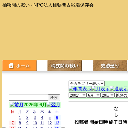
桶狭間の戦い - NPO法人桶狭間古戦場保存会
2026年 6月
な
日
月
火
水
木
金
土
し
1
2
3
4
5
6
投稿者
開始日時
終了日時
7
8
9
10
11
12
13