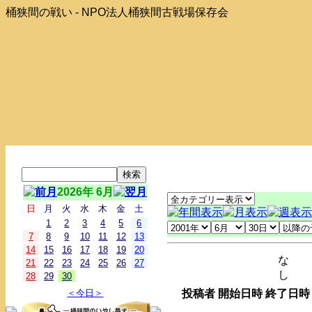
桶狭間の戦い - NPO法人桶狭間古戦場保存会
2026年 6月
日
月
火
水
木
金
土
1
2
3
4
5
6
7
8
9
10
11
12
13
14
15
16
17
18
19
20
な
21
22
23
24
25
26
27
し
28
29
30
＜今日＞
投稿者
開始日時
終了日時