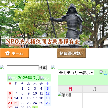
桶狭間の戦い - NPO法人桶狭間古戦場保存会
2025年 7月
日
月
火
水
木
金
土
1
2
3
4
5
日
月
6
7
8
9
10
11
12
13
14
15
16
17
18
19
20
21
22
23
24
25
26
27
28
29
30
31