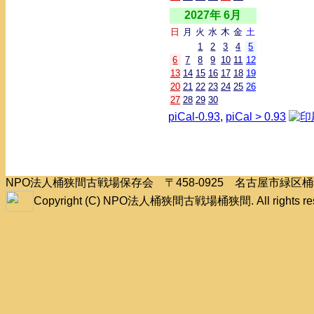
2027年 6月
日
月
火
水
木
金
土
1
2
3
4
5
6
7
8
9
10
11
12
13
14
15
16
17
18
19
20
21
22
23
24
25
26
27
28
29
30
piCal-0.93
,
piCal > 0.93
NPO法人桶狭間古戦場保存会 〒458-0925 名古屋市緑
Copyright (C) NPO法人桶狭間古戦場桶狭間. All rights res