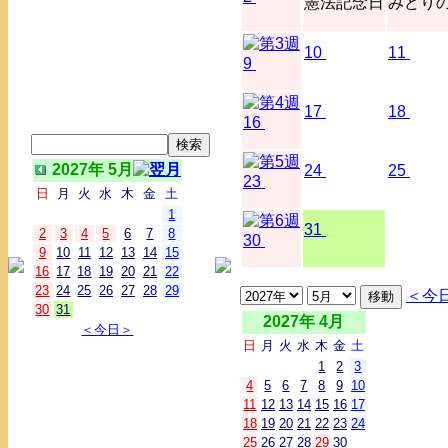
憲法記念日
みどり
10
11
9
17
18
16
2027年 5月
24
25
23
日
月
火
水
木
金
土
1
31
2
3
4
5
6
7
8
30
9
10
11
12
13
14
15
16
17
18
19
20
21
22
23
24
25
26
27
28
29
＜今
30
31
2027年 4月
＜今日＞
日
月
火
水
木
金
土
1
2
3
4
5
6
7
8
9
10
11
12
13
14
15
16
17
18
19
20
21
22
23
24
25
26
27
28
29
30