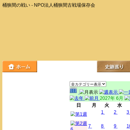
桶狭間の戦い - NPO法人桶狭間古戦場保存会
2027年 6月
日
月
火
水
1
2
3
7
8
9
1
6