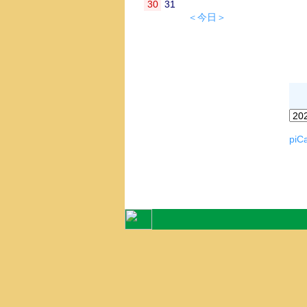
30
31
＜今日＞
piCa